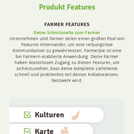
Produkt Features
FARMER FEATURES
r
Deine Schnittstelle zum Farmer
tzung
Unternehmen und Farmer teilen einen großen Pool von
"F
eine
Features miteinander, um eine reibungslose
Zwil
ritte
Kommunikation zu gewährleisten. FarmerJoe ist eine
t
bei Farmern etablierte Anwendung. Deine Farmer
I
haben kostenlosen Zugang zu diesen Features, um
ver
sicherzustellen, dass deine komplette Lieferkette
schnell und problemlos teil deines Kollaborations-
Netzwerk wird.