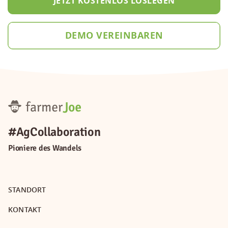
JETZT KOSTENLOS LOSLEGEN
DEMO VEREINBAREN
Inspirierende Geschichten
Inspirierende Geschichten
erfolgreicher farmerJoe Nutzer.
erfolgreicher farmerJoe Nutzer
#AgCollaboration
BIO-LANDWIRTSCHAFT
ANALYSETECHNIK,
Pioniere des Wandels
STANDORT
KONTAKT