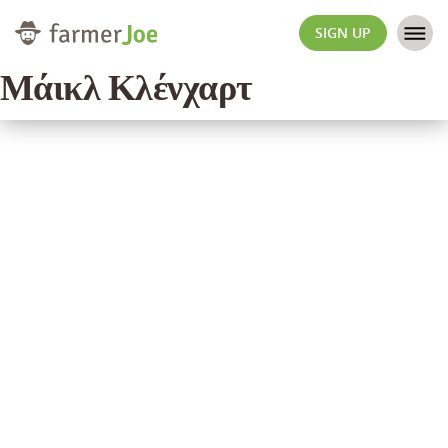
SIGN UP
Μάικλ Κλένχαρτ